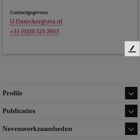
Contactgegevens
U.Daxecker@uva.nl
+31 (0)20 525 2953
F
e
e
d
b
a
Profile
c
k
Publicaties
Nevenwerkzaamheden