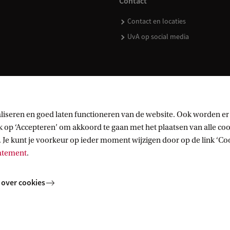
Contact
Contact en locaties
UvA op social media
kopen
liseren en goed laten functioneren van de website. Ook worden er
op ‘Accepteren’ om akkoord te gaan met het plaatsen van alle cook
 Je kunt je voorkeur op ieder moment wijzigen door op de link ‘Cook
tatement
.
 over cookies