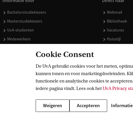
Informatie voor
Direct naar
Bachelorstudiekiezers
Webmail
Masterstudiekiezers
Bibliotheek
UvA-studenten
Vacatures
Medewerkers
Huisstijl
Journalisten
Doneren
Cookie Consent
Alumni
Merchandise 
Schooldecanen en vakdocenten
De UvA gebruikt cookies voor het meten, optima
kunnen tonen en voor marketingdoeleinden. Klik 
Werkgevers
functionele en analytische cookies te accepteren.
Externen
iedere pagina vindt. Lees ook het
UvA Privacy s
Weigeren
Accepteren
Informatie
Copyright UvA 2026
Over deze site
Privacy
Cookie instellingen