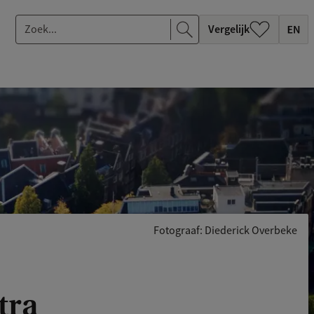
Z
Vergelijk
o
e
k
.
.
.
Fotograaf: Diederick Overbeke
tra