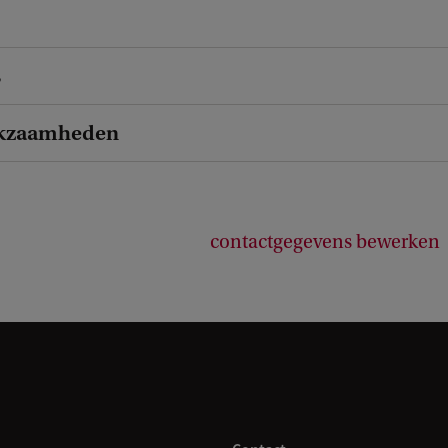
s
kzaamheden
contactgegevens bewerken