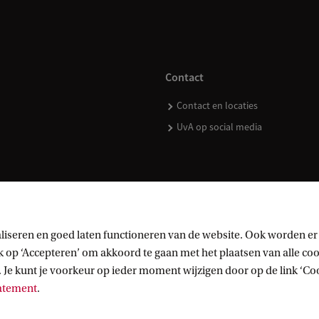
Contact
Contact en locaties
UvA op social media
kopen
liseren en goed laten functioneren van de website. Ook worden er
op ‘Accepteren’ om akkoord te gaan met het plaatsen van alle cook
 Je kunt je voorkeur op ieder moment wijzigen door op de link ‘Cook
tatement
.