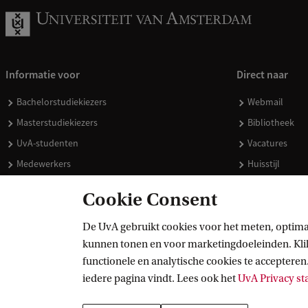
Informatie voor
Direct naar
Bachelorstudiekiezers
Webmail
Masterstudiekiezers
Bibliotheek
UvA-studenten
Vacatures
Medewerkers
Huisstijl
Journalisten
Doneren
Cookie Consent
Alumni
Merchandise 
Schooldecanen en vakdocenten
De UvA gebruikt cookies voor het meten, optima
kunnen tonen en voor marketingdoeleinden. Klik 
Werkgevers
functionele en analytische cookies te accepteren.
Externen
iedere pagina vindt. Lees ook het
UvA Privacy s