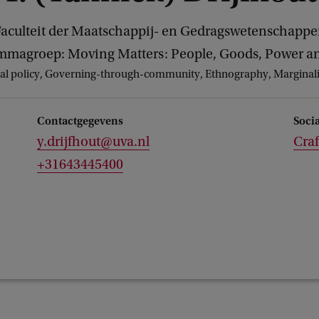
aculteit der Maatschappij- en Gedragswetenschapp
mmagroep: Moving Matters: People, Goods, Power an
al policy, Governing-through-community, Ethnography, Marginalize
Contactgegevens
Soci
y.drijfhout@uva.nl
Craf
+31643445400