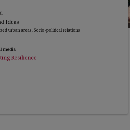
en
d Ideas
d urban areas, Socio-political relations
al media
ting Resilience