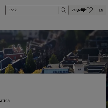
Z
Vergelijk
o
e
k
.
.
.
atica