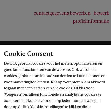
contactgegevens bewerken
bewerk
profielinformatie
Cookie Consent
De UvA gebruikt cookies voor het meten, optimaliseren en
goed laten functioneren van de website. Ook worden er
cookies geplaatst om inhoud van derden te kunnen tonen en
Informatie voor
voor marketingdoeleinden. Klik op ‘Accepteren’ om akkoord
te gaan met het plaatsen van alle cookies. Of kies voor
Bachelorstudiekiezers
Direct naar
‘Weigeren’ om alleen functionele en analytische cookies te
Masterstudiekiezers
accepteren. Je kunt je voorkeur op ieder moment wijzigen
UvA-studenten
Webmail
door op de link ‘Cookie instellingen’ te klikken die je
Contact