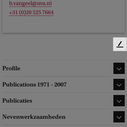
b.vangeel@uva.nl
+31 (0)20 525 7664
F
e
e
d
Profile
b
a
Publications 1971 - 2007
c
k
Publicaties
Nevenwerkzaamheden