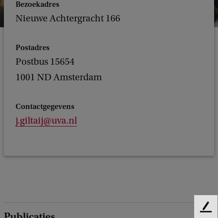
Bezoekadres
Nieuwe Achtergracht 166
Postadres
Postbus 15654
1001 ND Amsterdam
Contactgegevens
j.giltaij@uva.nl
F
Publicaties