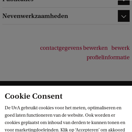
e
e
Nevenwerkzaamheden
d
b
a
c
k
contactgegevens bewerken
bewerk
profielinformatie
Cookie Consent
De UvA gebruikt cookies voor het meten, optimaliseren en
goed laten functioneren van de website. Ook worden er
cookies geplaatst om inhoud van derden te kunnen tonen en
Informatie voor
voor marketingdoeleinden. Klik op ‘Accepteren’ om akkoord