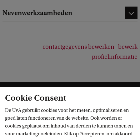
e
e
Nevenwerkzaamheden
d
b
a
c
k
contactgegevens bewerken
bewerk
profielinformatie
Cookie Consent
De UvA gebruikt cookies voor het meten, optimaliseren en
goed laten functioneren van de website. Ook worden er
cookies geplaatst om inhoud van derden te kunnen tonen en
Informatie voor
voor marketingdoeleinden. Klik op ‘Accepteren’ om akkoord