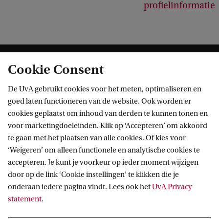
profielinformatie
Cookie Consent
De UvA gebruikt cookies voor het meten, optimaliseren en
goed laten functioneren van de website. Ook worden er
cookies geplaatst om inhoud van derden te kunnen tonen en
Informatie voor
voor marketingdoeleinden. Klik op ‘Accepteren’ om akkoord
te gaan met het plaatsen van alle cookies. Of kies voor
Bachelorstudiekiezers
Direct naar
‘Weigeren’ om alleen functionele en analytische cookies te
Masterstudiekiezers
accepteren. Je kunt je voorkeur op ieder moment wijzigen
UvA-studenten
Webmail
door op de link ‘Cookie instellingen’ te klikken die je
Contact
Medewerkers
onderaan iedere pagina vindt. Lees ook het
UvA Privacy
Bibliotheek
statement
.
Journalisten
Vacatures
Contact en locaties
Alumni
Huisstijl