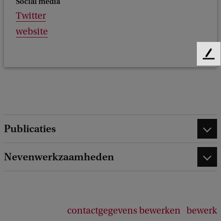
Social media
Twitter
website
F
e
e
d
b
a
c
Publicaties
k
Nevenwerkzaamheden
contactgegevens bewerken
bewerk