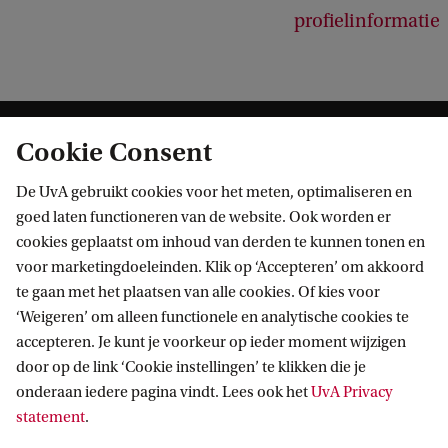
profielinformatie
Cookie Consent
De UvA gebruikt cookies voor het meten, optimaliseren en
goed laten functioneren van de website. Ook worden er
cookies geplaatst om inhoud van derden te kunnen tonen en
Informatie voor
voor marketingdoeleinden. Klik op ‘Accepteren’ om akkoord
te gaan met het plaatsen van alle cookies. Of kies voor
Bachelorstudiekiezers
Direct naar
‘Weigeren’ om alleen functionele en analytische cookies te
Masterstudiekiezers
accepteren. Je kunt je voorkeur op ieder moment wijzigen
UvA-studenten
Webmail
door op de link ‘Cookie instellingen’ te klikken die je
Contact
Medewerkers
onderaan iedere pagina vindt. Lees ook het
UvA Privacy
Bibliotheek
statement
.
Journalisten
Vacatures
Contact en locaties