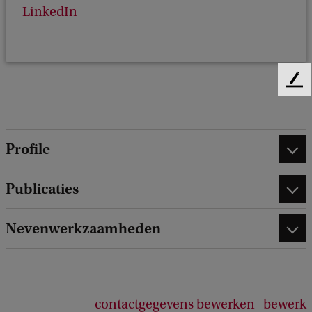
LinkedIn
F
e
e
d
Profile
b
a
c
Publicaties
k
Nevenwerkzaamheden
contactgegevens bewerken
bewerk