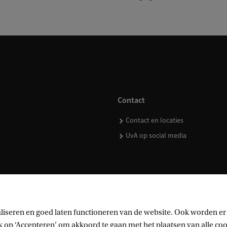
Contact
Contact en locaties
UvA op social media
kopen
liseren en goed laten functioneren van de website. Ook worden er
op ‘Accepteren’ om akkoord te gaan met het plaatsen van alle cook