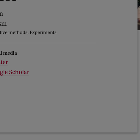
en
ism
ative methods, Experiments
al media
ter
gle Scholar