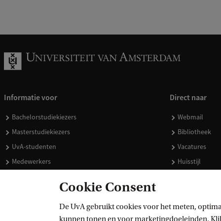
Informatie voor
Direct naar
Bachelorstudiekiezers
Webmail
Masterstudiekiezers
Bibliotheek
UvA-studenten
Vacatures
Medewerkers
Huisstijl
Journalisten
Doneren
Cookie Consent
Alumni
Merchandise 
Schooldecanen en vakdocenten
De UvA gebruikt cookies voor het meten, optima
kunnen tonen en voor marketingdoeleinden. Klik 
Werkgevers