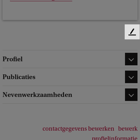
F
e
e
d
Profiel
b
a
Publicaties
c
k
Nevenwerkzaamheden
contactgegevens bewerken
bewerk
profielinformatie