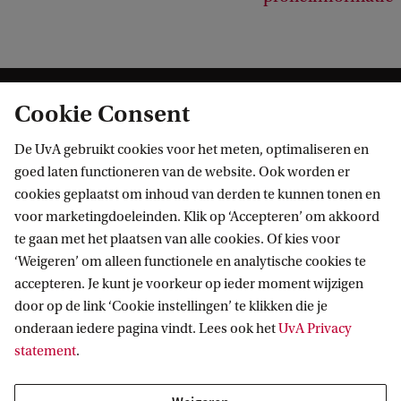
Cookie Consent
De UvA gebruikt cookies voor het meten, optimaliseren en
goed laten functioneren van de website. Ook worden er
cookies geplaatst om inhoud van derden te kunnen tonen en
Informatie voor
voor marketingdoeleinden. Klik op ‘Accepteren’ om akkoord
te gaan met het plaatsen van alle cookies. Of kies voor
Bachelorstudiekiezers
Direct naar
‘Weigeren’ om alleen functionele en analytische cookies te
Masterstudiekiezers
accepteren. Je kunt je voorkeur op ieder moment wijzigen
UvA-studenten
Webmail
door op de link ‘Cookie instellingen’ te klikken die je
Contact
Medewerkers
onderaan iedere pagina vindt. Lees ook het
UvA Privacy
Bibliotheek
statement
.
Journalisten
Vacatures
Contact en locaties
Alumni
Huisstijl
UvA op social media