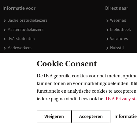
Informatie voor
Direct naar
Bachelorstudiekiezers
Webmail
Masterstudiekiezers
Bibliotheek
UvA-studenten
Vacatures
Medewerkers
Huisstijl
Journalisten
Doneren
Cookie Consent
Alumni
Merchandise 
Schooldecanen en vakdocenten
De UvA gebruikt cookies voor het meten, optima
kunnen tonen en voor marketingdoeleinden. Klik 
Werkgevers
functionele en analytische cookies te accepteren.
Externen
iedere pagina vindt. Lees ook het
UvA Privacy s
Weigeren
Accepteren
Informatie