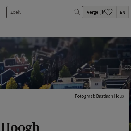
Z
Vergelijk
o
e
k
.
.
.
Fotograaf: Bastiaan Heus
e Hoogh