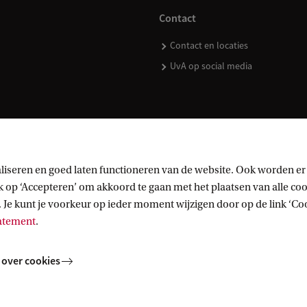
Contact
Contact en locaties
UvA op social media
kopen
liseren en goed laten functioneren van de website. Ook worden er
op ‘Accepteren’ om akkoord te gaan met het plaatsen van alle cook
 Je kunt je voorkeur op ieder moment wijzigen door op de link ‘Cook
tatement
.
 over cookies