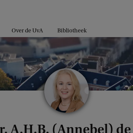
Over de UvA
Bibliotheek
dr. A.H.B. (Annebel) d