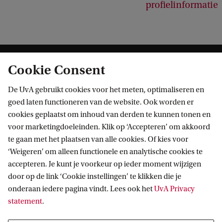
profielinformatie
Cookie Consent
De UvA gebruikt cookies voor het meten, optimaliseren en
goed laten functioneren van de website. Ook worden er
cookies geplaatst om inhoud van derden te kunnen tonen en
Informatie voor
voor marketingdoeleinden. Klik op ‘Accepteren’ om akkoord
te gaan met het plaatsen van alle cookies. Of kies voor
Bachelorstudiekiezers
Direct naar
‘Weigeren’ om alleen functionele en analytische cookies te
Masterstudiekiezers
accepteren. Je kunt je voorkeur op ieder moment wijzigen
UvA-studenten
Webmail
door op de link ‘Cookie instellingen’ te klikken die je
Contact
Medewerkers
onderaan iedere pagina vindt. Lees ook het
UvA Privacy
Bibliotheek
statement
.
Journalisten
Vacatures
Contact en locaties
Alumni
Huisstijl