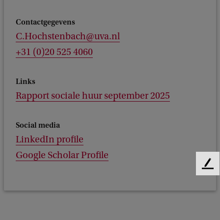
Contactgegevens
C.Hochstenbach@uva.nl
+31 (0)20 525 4060
Links
Rapport sociale huur september 2025
Social media
LinkedIn profile
Google Scholar Profile
F
e
e
d
b