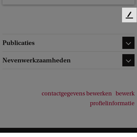
F
e
e
d
Publicaties
b
a
c
Nevenwerkzaamheden
k
contactgegevens bewerken
bewerk
profielinformatie