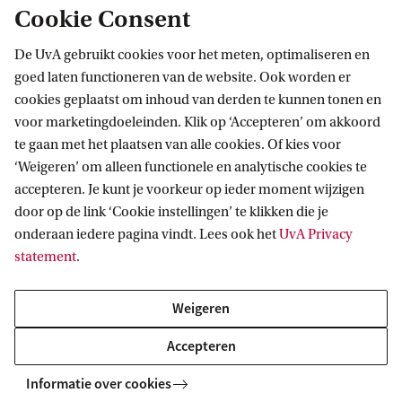
Cookie Consent
De UvA gebruikt cookies voor het meten, optimaliseren en
goed laten functioneren van de website. Ook worden er
cookies geplaatst om inhoud van derden te kunnen tonen en
Informatie voor
voor marketingdoeleinden. Klik op ‘Accepteren’ om akkoord
te gaan met het plaatsen van alle cookies. Of kies voor
Bachelorstudiekiezers
Direct naar
‘Weigeren’ om alleen functionele en analytische cookies te
Masterstudiekiezers
accepteren. Je kunt je voorkeur op ieder moment wijzigen
UvA-studenten
Webmail
door op de link ‘Cookie instellingen’ te klikken die je
Contact
Medewerkers
onderaan iedere pagina vindt. Lees ook het
UvA Privacy
Bibliotheek
statement
.
Journalisten
Vacatures
Contact en locaties
Alumni
Huisstijl
UvA op social media
Weigeren
Schooldecanen en vakdocenten
Doneren
Werkgevers
Accepteren
Merchandise kopen
Volg UvA op sociale media
Externen
Informatie over cookies