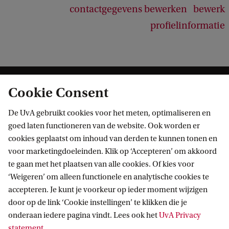
contactgegevens bewerken
bewerk
profielinformatie
Cookie Consent
De UvA gebruikt cookies voor het meten, optimaliseren en
goed laten functioneren van de website. Ook worden er
cookies geplaatst om inhoud van derden te kunnen tonen en
Informatie voor
voor marketingdoeleinden. Klik op ‘Accepteren’ om akkoord
te gaan met het plaatsen van alle cookies. Of kies voor
Bachelorstudiekiezers
Direct naar
‘Weigeren’ om alleen functionele en analytische cookies te
Masterstudiekiezers
accepteren. Je kunt je voorkeur op ieder moment wijzigen
UvA-studenten
Webmail
door op de link ‘Cookie instellingen’ te klikken die je
Contact
Medewerkers
onderaan iedere pagina vindt. Lees ook het
UvA Privacy
Bibliotheek
statement
.