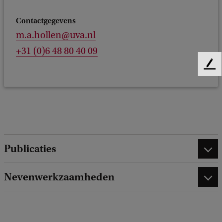
Contactgegevens
m.a.hollen@uva.nl
+31 (0)6 48 80 40 09
F
e
e
d
b
a
c
k
Publicaties
Nevenwerkzaamheden