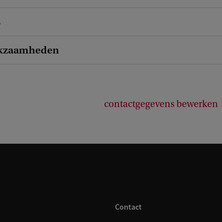
s
kzaamheden
contactgegevens bewerken
Contact