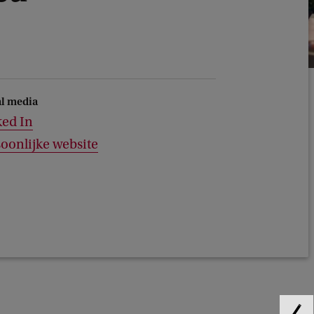
al media
ked In
oonlijke website