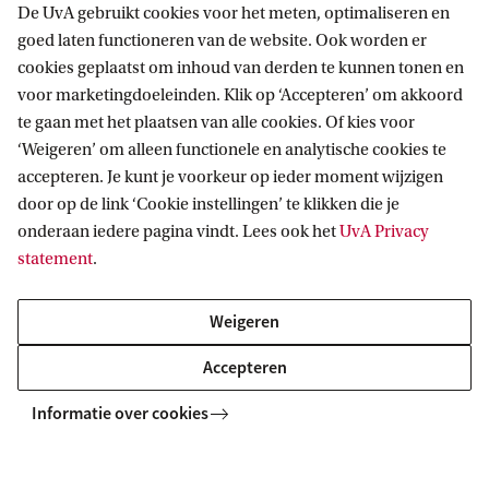
De UvA gebruikt cookies voor het meten, optimaliseren en
goed laten functioneren van de website. Ook worden er
cookies geplaatst om inhoud van derden te kunnen tonen en
Informatie voor
voor marketingdoeleinden. Klik op ‘Accepteren’ om akkoord
te gaan met het plaatsen van alle cookies. Of kies voor
Bachelorstudiekiezers
‘Weigeren’ om alleen functionele en analytische cookies te
Direct naar
Masterstudiekiezers
accepteren. Je kunt je voorkeur op ieder moment wijzigen
door op de link ‘Cookie instellingen’ te klikken die je
UvA-studenten
Webmail
Contact
onderaan iedere pagina vindt. Lees ook het
UvA Privacy
Medewerkers
Bibliotheek
statement
.
Journalisten
Vacatures
Contact en locaties
Alumni
Huisstijl
UvA op social media
Weigeren
Schooldecanen en vakdocenten
Doneren
Accepteren
Werkgevers
Merchandise kopen
Volg UvA op sociale media
Externen
Informatie over cookies
Copyright UvA 2026