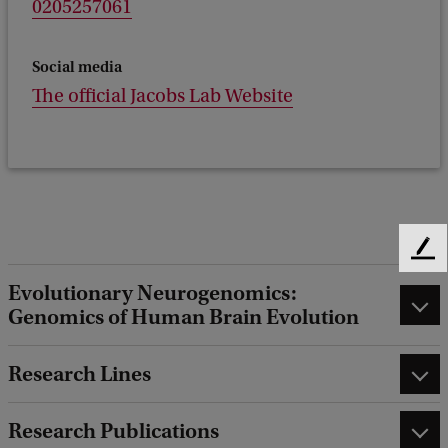
0205257061
Social media
The official Jacobs Lab Website
F
e
Evolutionary Neurogenomics:
e
Genomics of Human Brain Evolution
d
b
a
Research Lines
c
k
Research Publications