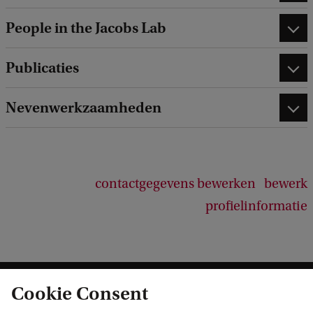
People in the Jacobs Lab
Publicaties
Nevenwerkzaamheden
contactgegevens bewerken
bewerk
profielinformatie
Cookie Consent