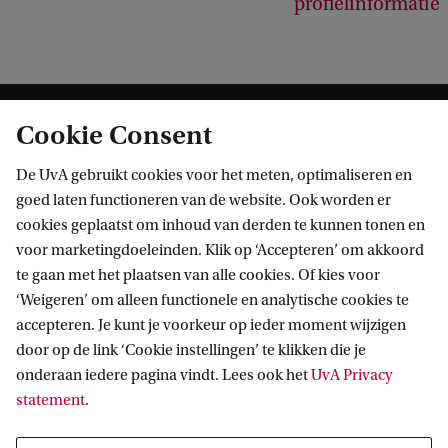
profielinformatie
Cookie Consent
De UvA gebruikt cookies voor het meten, optimaliseren en
goed laten functioneren van de website. Ook worden er
cookies geplaatst om inhoud van derden te kunnen tonen en
Informatie voor
voor marketingdoeleinden. Klik op ‘Accepteren’ om akkoord
te gaan met het plaatsen van alle cookies. Of kies voor
Bachelorstudiekiezers
Direct naar
‘Weigeren’ om alleen functionele en analytische cookies te
Masterstudiekiezers
accepteren. Je kunt je voorkeur op ieder moment wijzigen
UvA-studenten
Webmail
door op de link ‘Cookie instellingen’ te klikken die je
Contact
Medewerkers
onderaan iedere pagina vindt. Lees ook het
UvA Privacy
Bibliotheek
statement
.
Journalisten
Vacatures
Contact en locaties
Alumni
Huisstijl
UvA op social media