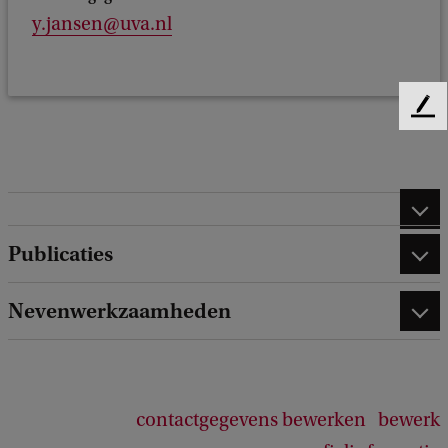
y.jansen@uva.nl
F
e
e
d
b
a
c
Publicaties
k
Nevenwerkzaamheden
contactgegevens bewerken
bewerk