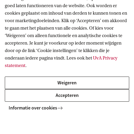
goed laten functioneren van de website. Ook worden er
cookies geplaatst om inhoud van derden te kunnen tonen en
Informatie voor
voor marketingdoeleinden. Klik op ‘Accepteren’ om akkoord
te gaan met het plaatsen van alle cookies. Of kies voor
Bachelorstudiekiezers
Direct naar
‘Weigeren’ om alleen functionele en analytische cookies te
Masterstudiekiezers
accepteren. Je kunt je voorkeur op ieder moment wijzigen
UvA-studenten
Webmail
door op de link ‘Cookie instellingen’ te klikken die je
Contact
Medewerkers
onderaan iedere pagina vindt. Lees ook het
UvA Privacy
Bibliotheek
statement
.
Journalisten
Vacatures
Contact en locaties
Alumni
Huisstijl
UvA op social media
Weigeren
Schooldecanen en vakdocenten
Doneren
Werkgevers
Accepteren
Merchandise kopen
Volg UvA op sociale media
Externen
Informatie over cookies
Copyright UvA 2026
Over deze site
Privacy
Cookie instellingen