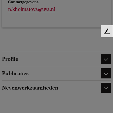
Contactgegevens
n.kholmatova@uva.nl
F
e
e
d
b
Profile
a
c
Publicaties
k
Nevenwerkzaamheden