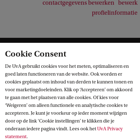
contactgegevens bewerken
bewerk
profielinformatie
Cookie Consent
De UvA gebruikt cookies voor het meten, optimaliseren en
goed laten functioneren van de website. Ook worden er
cookies geplaatst om inhoud van derden te kunnen tonen en
Informatie voor
voor marketingdoeleinden. Klik op ‘Accepteren’ om akkoord
te gaan met het plaatsen van alle cookies. Of kies voor
Bachelorstudiekiezers
Direct naar
‘Weigeren’ om alleen functionele en analytische cookies te
Masterstudiekiezers
accepteren. Je kunt je voorkeur op ieder moment wijzigen
UvA-studenten
Webmail
door op de link ‘Cookie instellingen’ te klikken die je
Contact
Medewerkers
onderaan iedere pagina vindt. Lees ook het
UvA Privacy
Bibliotheek
statement
.
Journalisten
Vacatures