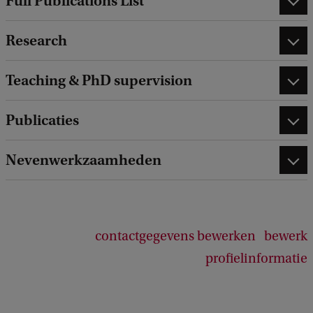
Full Publications List
k
Research
Teaching & PhD supervision
Publicaties
Nevenwerkzaamheden
contactgegevens bewerken
bewerk
profielinformatie