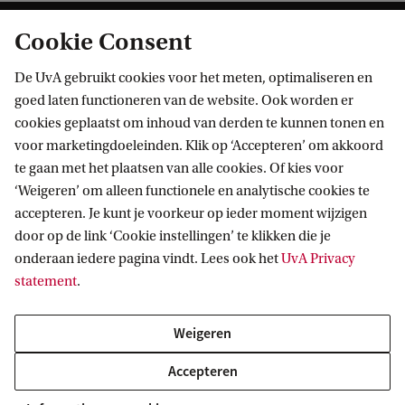
Cookie Consent
De UvA gebruikt cookies voor het meten, optimaliseren en
goed laten functioneren van de website. Ook worden er
cookies geplaatst om inhoud van derden te kunnen tonen en
Informatie voor
voor marketingdoeleinden. Klik op ‘Accepteren’ om akkoord
te gaan met het plaatsen van alle cookies. Of kies voor
Bachelorstudiekiezers
‘Weigeren’ om alleen functionele en analytische cookies te
Direct naar
Masterstudiekiezers
accepteren. Je kunt je voorkeur op ieder moment wijzigen
door op de link ‘Cookie instellingen’ te klikken die je
UvA-studenten
Webmail
Contact
onderaan iedere pagina vindt. Lees ook het
UvA Privacy
Medewerkers
Bibliotheek
statement
.
Journalisten
Vacatures
Contact en locaties
Alumni
Huisstijl
UvA op social media
Weigeren
Schooldecanen en vakdocenten
Doneren
Accepteren
Werkgevers
Merchandise kopen
Volg UvA op sociale media
Externen