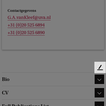
Contactgegevens
G.A.vanKleef@uva.nl
+31 (0)20 525 6894
+31 (0)20 525 6890
F
e
Bio
e
d
b
CV
a
c