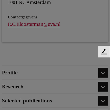
1001 NC Amsterdam
Contactgegevens
R.C.Kloosterman@uva.nl
F
e
e
d
Profile
b
a
Research
c
k
Selected publications