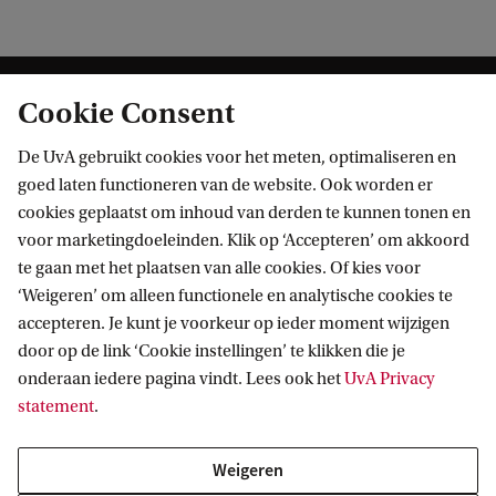
Cookie Consent
De UvA gebruikt cookies voor het meten, optimaliseren en
goed laten functioneren van de website. Ook worden er
cookies geplaatst om inhoud van derden te kunnen tonen en
Informatie voor
voor marketingdoeleinden. Klik op ‘Accepteren’ om akkoord
te gaan met het plaatsen van alle cookies. Of kies voor
Bachelorstudiekiezers
Direct naar
‘Weigeren’ om alleen functionele en analytische cookies te
Masterstudiekiezers
accepteren. Je kunt je voorkeur op ieder moment wijzigen
UvA-studenten
Webmail
door op de link ‘Cookie instellingen’ te klikken die je
Contact
Medewerkers
onderaan iedere pagina vindt. Lees ook het
UvA Privacy
Bibliotheek
statement
.
Journalisten
Vacatures
Contact en locaties
Alumni
Huisstijl
UvA op social media
Weigeren
Schooldecanen en vakdocenten
Doneren