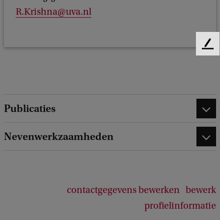
R.Krishna@uva.nl
F
e
e
d
b
a
Publicaties
c
k
Nevenwerkzaamheden
contactgegevens bewerken
bewerk
profielinformatie