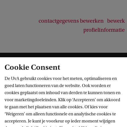
d
b
a
contactgegevens bewerken
bewerk
c
k
profielinformatie
Cookie Consent
De UvA gebruikt cookies voor het meten, optimaliseren en
goed laten functioneren van de website. Ook worden er
cookies geplaatst om inhoud van derden te kunnen tonen en
Informatie voor
voor marketingdoeleinden. Klik op ‘Accepteren’ om akkoord
te gaan met het plaatsen van alle cookies. Of kies voor
Bachelorstudiekiezers
Direct naar
‘Weigeren’ om alleen functionele en analytische cookies te
Masterstudiekiezers
accepteren. Je kunt je voorkeur op ieder moment wijzigen
UvA-studenten