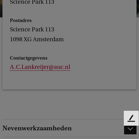
Science Park 113
Postadres
Science Park 113
1098 XG Amsterdam
Contactgegevens
A.C.Lankreijer@auc.nl
F
Nevenwerkzaamheden
e
e