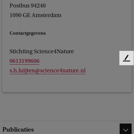
Postbus 94240
1090 GE Amsterdam
Contactgegevens
Stichting Science4Nature
0613199606
F
e
s.h.luijten@science4nature.nl
e
d
b
a
c
k
Publicaties