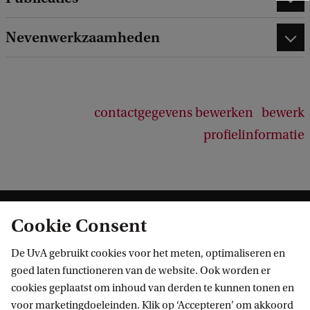
e
e
Nevenwerkzaamheden
d
b
a
c
k
contactgegevens bewerken
bewerk
profielinformatie
Cookie Consent
De UvA gebruikt cookies voor het meten, optimaliseren en
goed laten functioneren van de website. Ook worden er
cookies geplaatst om inhoud van derden te kunnen tonen en
Informatie voor
voor marketingdoeleinden. Klik op ‘Accepteren’ om akkoord