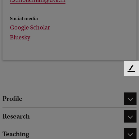
l.s.molleman@uva.nl
Social media
Google Scholar
Bluesky
F
e
e
d
Profile
b
a
c
Research
k
Teaching