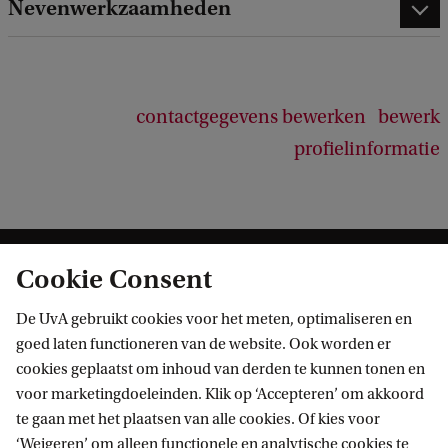
Nevenwerkzaamheden
contactgegevens bewerken
bewerk
profielinformatie
Cookie Consent
De UvA gebruikt cookies voor het meten, optimaliseren en
goed laten functioneren van de website. Ook worden er
cookies geplaatst om inhoud van derden te kunnen tonen en
Informatie voor
voor marketingdoeleinden. Klik op ‘Accepteren’ om akkoord
te gaan met het plaatsen van alle cookies. Of kies voor
Bachelorstudiekiezers
‘Weigeren’ om alleen functionele en analytische cookies te
Direct naar