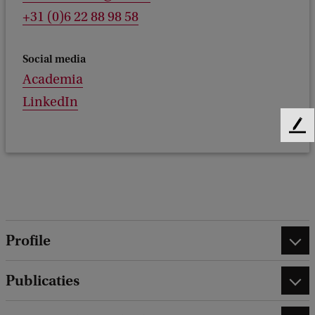
+31 (0)6 22 88 98 58
Social media
Academia
LinkedIn
F
e
e
d
b
a
c
Profile
k
Publicaties