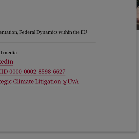
entation, Federal Dynamics within the EU
al media
kedIn
ID 0000-0002-8598-6627
tegic Climate Litigation @UvA