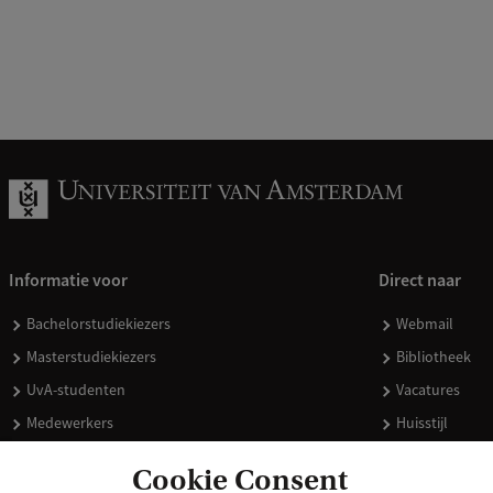
Informatie voor
Direct naar
Bachelorstudiekiezers
Webmail
Masterstudiekiezers
Bibliotheek
UvA-studenten
Vacatures
Medewerkers
Huisstijl
Journalisten
Doneren
Cookie Consent
Alumni
Merchandise 