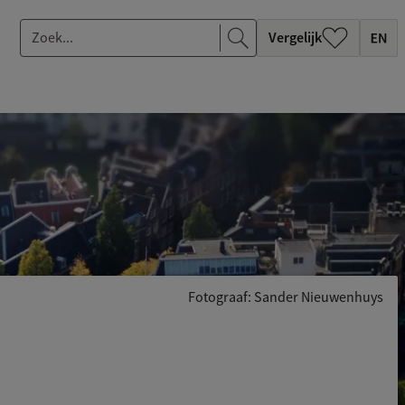
Z
Vergelijk
o
e
k
.
.
.
Fotograaf: Sander Nieuwenhuys