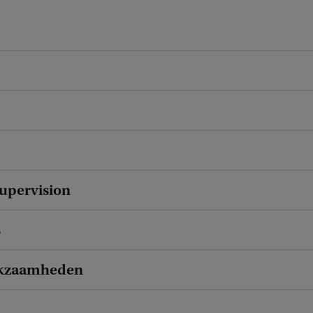
upervision
s
kzaamheden