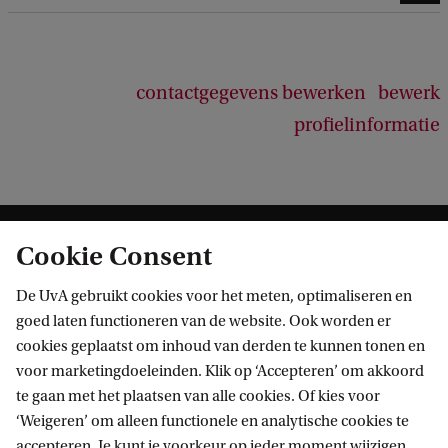
contactgegevens bewerken
bewerk
profielinformatie
Cookie Consent
De UvA gebruikt cookies voor het meten, optimaliseren en
goed laten functioneren van de website. Ook worden er
cookies geplaatst om inhoud van derden te kunnen tonen en
Informatie voor
voor marketingdoeleinden. Klik op ‘Accepteren’ om akkoord
te gaan met het plaatsen van alle cookies. Of kies voor
Bachelorstudiekiezers
Direct naar
‘Weigeren’ om alleen functionele en analytische cookies te
Masterstudiekiezers
accepteren. Je kunt je voorkeur op ieder moment wijzigen