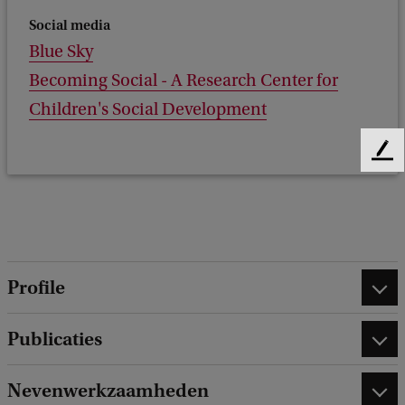
Social media
Blue Sky
Becoming Social - A Research Center for
Children's Social Development
F
e
e
d
b
a
c
Profile
k
Publicaties
Nevenwerkzaamheden