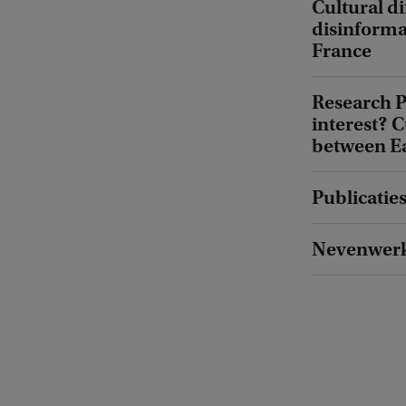
Cultural di
disinforma
France
Research P
interest? 
between Ea
Publicatie
Nevenwer