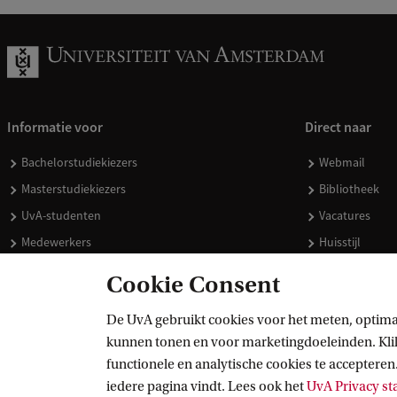
Informatie voor
Direct naar
Bachelorstudiekiezers
Webmail
Masterstudiekiezers
Bibliotheek
UvA-studenten
Vacatures
Medewerkers
Huisstijl
Journalisten
Doneren
Cookie Consent
Alumni
Merchandise 
De UvA gebruikt cookies voor het meten, optima
Schooldecanen en vakdocenten
kunnen tonen en voor marketingdoeleinden. Klik 
Werkgevers
functionele en analytische cookies te accepteren.
Externen
iedere pagina vindt. Lees ook het
UvA Privacy s