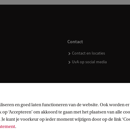
Contact
Contact en locaties
UvA op social media
kopen
liseren en goed laten functioneren van de website. Ook worden er
op ‘Accepteren’ om akkoord te gaan met het plaatsen van alle cook
 Je kunt je voorkeur op ieder moment wijzigen door op de link ‘Cook
tatement
.