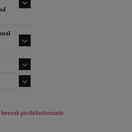
k
and
onal
bewerk profielinformatie