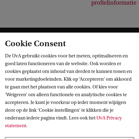
profielinformatie
Cookie Consent
De UvA gebruikt cookies voor het meten, optimaliseren en
goed laten functioneren van de website. Ook worden er
cookies geplaatst om inhoud van derden te kunnen tonen en
Informatie voor
voor marketingdoeleinden. Klik op ‘Accepteren’ om akkoord
te gaan met het plaatsen van alle cookies. Of kies voor
Bachelorstudiekiezers
Direct naar
‘Weigeren’ om alleen functionele en analytische cookies te
Masterstudiekiezers
accepteren. Je kunt je voorkeur op ieder moment wijzigen
UvA-studenten
Webmail
door op de link ‘Cookie instellingen’ te klikken die je
Contact
Medewerkers
onderaan iedere pagina vindt. Lees ook het
UvA Privacy
Bibliotheek
statement
.
Journalisten
Vacatures
Contact en locaties
Alumni
Huisstijl