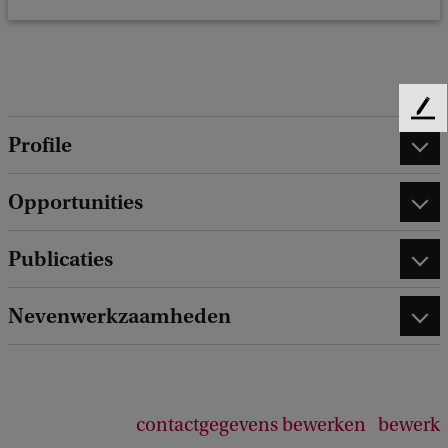
F
e
Profile
e
d
Opportunities
b
a
c
Publicaties
k
Nevenwerkzaamheden
contactgegevens bewerken
bewerk