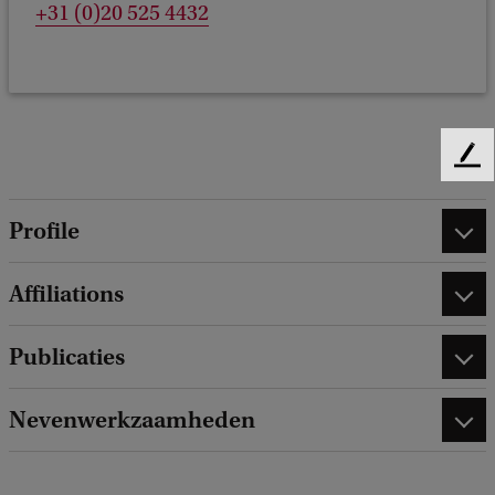
+31 (0)20 525 4432
F
e
e
Profile
d
b
a
Affiliations
c
k
Publicaties
Nevenwerkzaamheden