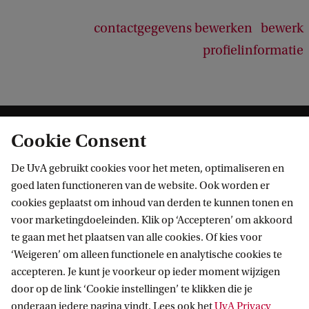
contactgegevens bewerken
bewerk
profielinformatie
Cookie Consent
De UvA gebruikt cookies voor het meten, optimaliseren en
goed laten functioneren van de website. Ook worden er
cookies geplaatst om inhoud van derden te kunnen tonen en
Informatie voor
voor marketingdoeleinden. Klik op ‘Accepteren’ om akkoord
te gaan met het plaatsen van alle cookies. Of kies voor
Bachelorstudiekiezers
Direct naar
‘Weigeren’ om alleen functionele en analytische cookies te
Masterstudiekiezers
accepteren. Je kunt je voorkeur op ieder moment wijzigen
UvA-studenten
Webmail
door op de link ‘Cookie instellingen’ te klikken die je
Contact
Medewerkers
onderaan iedere pagina vindt. Lees ook het
UvA Privacy