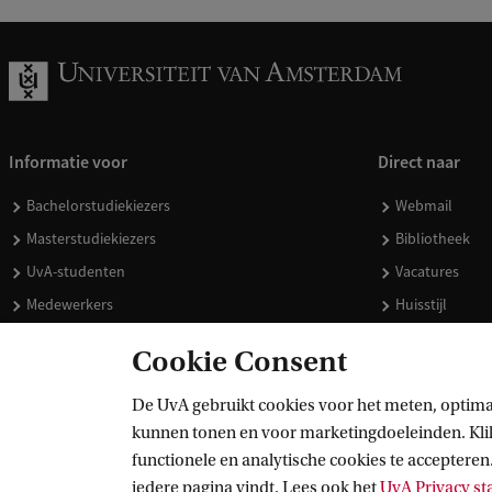
Informatie voor
Direct naar
Bachelorstudiekiezers
Webmail
Masterstudiekiezers
Bibliotheek
UvA-studenten
Vacatures
Medewerkers
Huisstijl
Journalisten
Doneren
Cookie Consent
Alumni
Merchandise 
Schooldecanen en vakdocenten
De UvA gebruikt cookies voor het meten, optima
kunnen tonen en voor marketingdoeleinden. Klik 
Werkgevers
functionele en analytische cookies te accepteren.
Externen
iedere pagina vindt. Lees ook het
UvA Privacy s