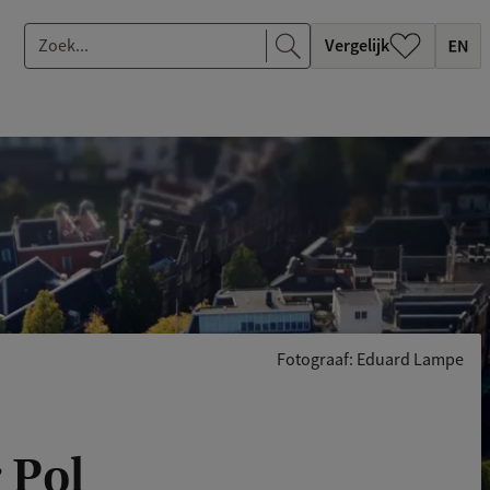
Z
Vergelijk
o
e
k
.
.
.
Fotograaf: Eduard Lampe
 Pol