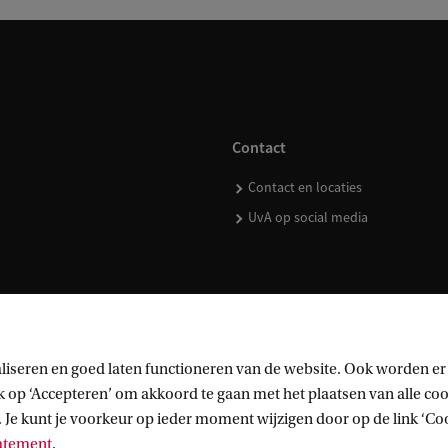
Contact
Contact en locaties
UvA op social media
kopen
liseren en goed laten functioneren van de website. Ook worden er
op ‘Accepteren’ om akkoord te gaan met het plaatsen van alle cook
 Je kunt je voorkeur op ieder moment wijzigen door op de link ‘Cook
tatement
.