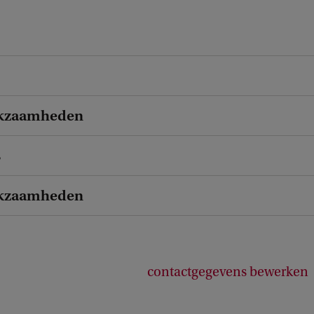
kzaamheden
s
kzaamheden
contactgegevens bewerken