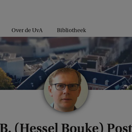
Over de UvA
Bibliotheek
.B. (Hessel Bouke) Po