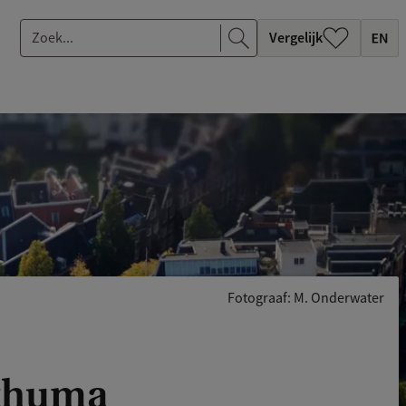
Z
Vergelijk
o
e
k
.
.
.
Fotograaf: M. Onderwater
sthuma