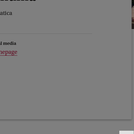
atica
al media
epage