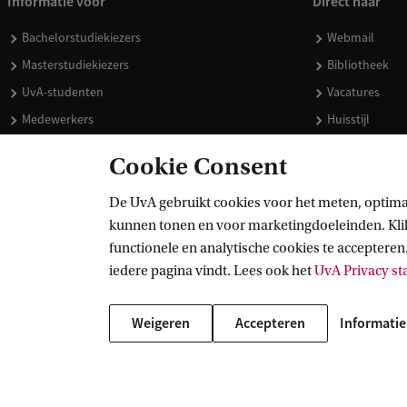
Informatie voor
Direct naar
Bachelorstudiekiezers
Webmail
Masterstudiekiezers
Bibliotheek
UvA-studenten
Vacatures
Medewerkers
Huisstijl
Journalisten
Doneren
Cookie Consent
Alumni
Merchandise 
Schooldecanen en vakdocenten
De UvA gebruikt cookies voor het meten, optima
kunnen tonen en voor marketingdoeleinden. Klik 
Werkgevers
functionele en analytische cookies te accepteren.
Externen
iedere pagina vindt. Lees ook het
UvA Privacy s
Weigeren
Accepteren
Informatie
Copyright UvA 2026
Over deze site
Privacy
Cookie instellingen