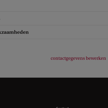
s
kzaamheden
contactgegevens bewerken