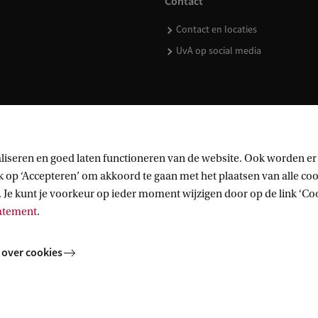
Contact
Contact en locaties
UvA op social media
kopen
liseren en goed laten functioneren van de website. Ook worden er
op ‘Accepteren’ om akkoord te gaan met het plaatsen van alle cook
 Je kunt je voorkeur op ieder moment wijzigen door op de link ‘Cook
tatement
.
 over cookies