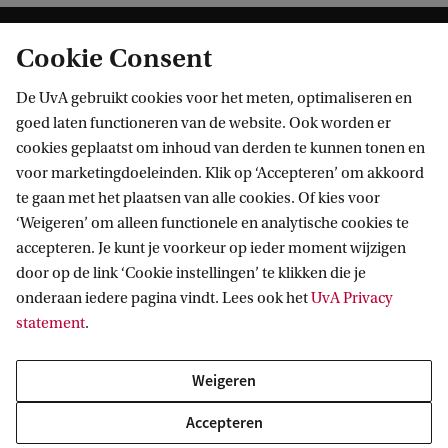
Cookie Consent
De UvA gebruikt cookies voor het meten, optimaliseren en
goed laten functioneren van de website. Ook worden er
cookies geplaatst om inhoud van derden te kunnen tonen en
Informatie voor
voor marketingdoeleinden. Klik op ‘Accepteren’ om akkoord
te gaan met het plaatsen van alle cookies. Of kies voor
Bachelorstudiekiezers
Direct naar
‘Weigeren’ om alleen functionele en analytische cookies te
Masterstudiekiezers
accepteren. Je kunt je voorkeur op ieder moment wijzigen
UvA-studenten
Webmail
door op de link ‘Cookie instellingen’ te klikken die je
Contact
Medewerkers
onderaan iedere pagina vindt. Lees ook het
UvA Privacy
Bibliotheek
statement
.
Journalisten
Vacatures
Contact en locaties
Alumni
Huisstijl
UvA op social media
Weigeren
Schooldecanen en vakdocenten
Doneren
Werkgevers
Accepteren
Merchandise kopen
Volg UvA op sociale media
Externen