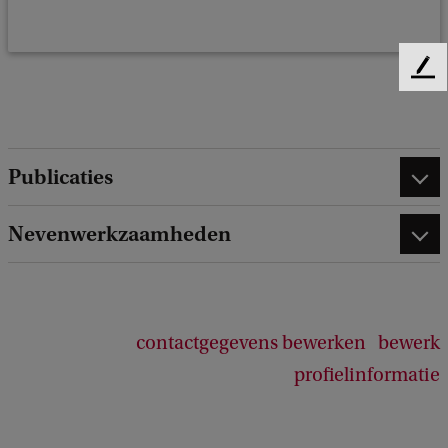
F
e
e
d
b
Publicaties
a
c
Nevenwerkzaamheden
k
contactgegevens bewerken
bewerk
profielinformatie