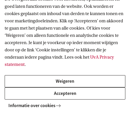
goed laten functioneren van de website. Ook worden er
cookies geplaatst om inhoud van derden te kunnen tonen en
Informatie voor
voor marketingdoeleinden. Klik op ‘Accepteren’ om akkoord
te gaan met het plaatsen van alle cookies. Of kies voor
Bachelorstudiekiezers
Direct naar
‘Weigeren’ om alleen functionele en analytische cookies te
Masterstudiekiezers
accepteren. Je kunt je voorkeur op ieder moment wijzigen
UvA-studenten
Webmail
door op de link ‘Cookie instellingen’ te klikken die je
Contact
Medewerkers
onderaan iedere pagina vindt. Lees ook het
UvA Privacy
Bibliotheek
statement
.
Journalisten
Vacatures
Contact en locaties
Alumni
Huisstijl
UvA op social media
Weigeren
Schooldecanen en vakdocenten
Doneren
Werkgevers
Accepteren
Merchandise kopen
Volg UvA op sociale media
Externen
Informatie over cookies
Copyright UvA 2026
Over deze site
Privacy
Cookie instellingen