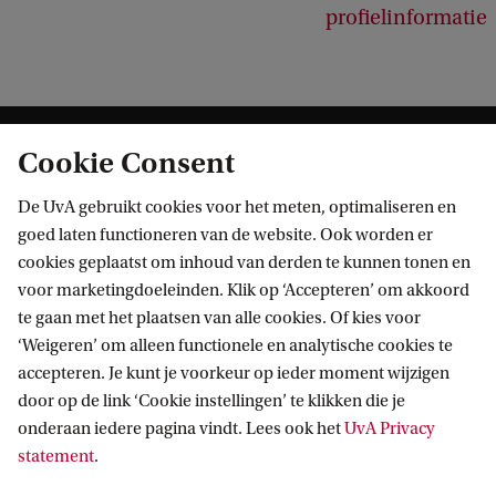
profielinformatie
Cookie Consent
De UvA gebruikt cookies voor het meten, optimaliseren en
goed laten functioneren van de website. Ook worden er
cookies geplaatst om inhoud van derden te kunnen tonen en
Informatie voor
voor marketingdoeleinden. Klik op ‘Accepteren’ om akkoord
te gaan met het plaatsen van alle cookies. Of kies voor
Bachelorstudiekiezers
Direct naar
‘Weigeren’ om alleen functionele en analytische cookies te
Masterstudiekiezers
accepteren. Je kunt je voorkeur op ieder moment wijzigen
UvA-studenten
Webmail
door op de link ‘Cookie instellingen’ te klikken die je
Contact
Medewerkers
onderaan iedere pagina vindt. Lees ook het
UvA Privacy
Bibliotheek
statement
.
Journalisten
Vacatures
Contact en locaties
Alumni