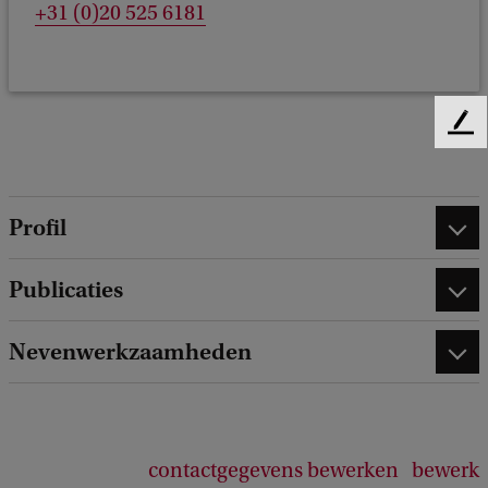
+31 (0)20 525 6181
F
e
e
d
Profil
b
a
c
Publicaties
k
Nevenwerkzaamheden
contactgegevens bewerken
bewerk