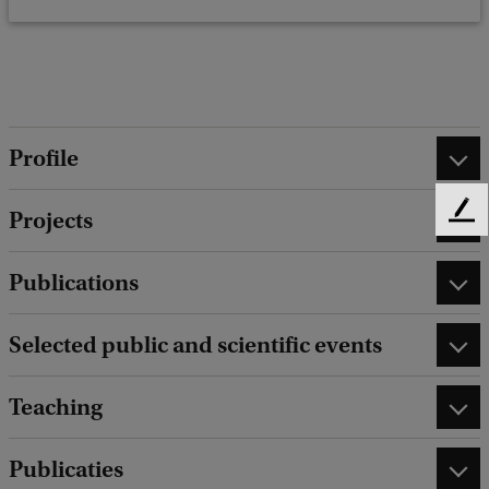
Profile
Projects
F
e
e
Publications
d
b
a
Selected public and scientific events
c
k
Teaching
Publicaties