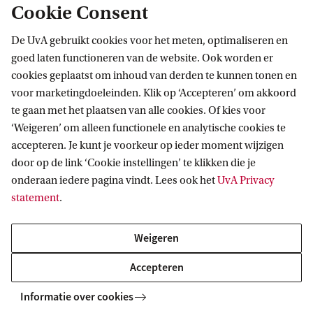
Cookie Consent
De UvA gebruikt cookies voor het meten, optimaliseren en
goed laten functioneren van de website. Ook worden er
cookies geplaatst om inhoud van derden te kunnen tonen en
Informatie voor
voor marketingdoeleinden. Klik op ‘Accepteren’ om akkoord
te gaan met het plaatsen van alle cookies. Of kies voor
Bachelorstudiekiezers
Direct naar
‘Weigeren’ om alleen functionele en analytische cookies te
Masterstudiekiezers
accepteren. Je kunt je voorkeur op ieder moment wijzigen
UvA-studenten
Webmail
door op de link ‘Cookie instellingen’ te klikken die je
Contact
Medewerkers
onderaan iedere pagina vindt. Lees ook het
UvA Privacy
Bibliotheek
statement
.
Journalisten
Vacatures
Contact en locaties
Alumni
Huisstijl
UvA op social media
Weigeren
Schooldecanen en vakdocenten
Doneren
Werkgevers
Accepteren
Merchandise kopen
Volg UvA op sociale media
Externen
Informatie over cookies