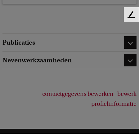
F
e
e
d
Publicaties
b
a
c
Nevenwerkzaamheden
k
contactgegevens bewerken
bewerk
profielinformatie