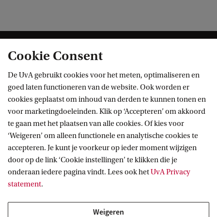
Cookie Consent
De UvA gebruikt cookies voor het meten, optimaliseren en
goed laten functioneren van de website. Ook worden er
cookies geplaatst om inhoud van derden te kunnen tonen en
Informatie voor
voor marketingdoeleinden. Klik op ‘Accepteren’ om akkoord
te gaan met het plaatsen van alle cookies. Of kies voor
Bachelorstudiekiezers
Direct naar
‘Weigeren’ om alleen functionele en analytische cookies te
Masterstudiekiezers
accepteren. Je kunt je voorkeur op ieder moment wijzigen
UvA-studenten
Webmail
door op de link ‘Cookie instellingen’ te klikken die je
Contact
Medewerkers
onderaan iedere pagina vindt. Lees ook het
UvA Privacy
Bibliotheek
statement
.
Journalisten
Vacatures
Contact en locaties
Alumni
Huisstijl
UvA op social media
Weigeren
Schooldecanen en vakdocenten