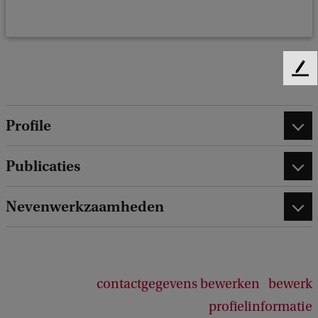
F
e
e
d
Profile
b
a
Publicaties
c
k
Nevenwerkzaamheden
contactgegevens bewerken
bewerk
profielinformatie