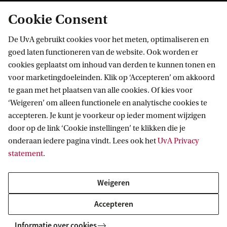
Cookie Consent
De UvA gebruikt cookies voor het meten, optimaliseren en
goed laten functioneren van de website. Ook worden er
cookies geplaatst om inhoud van derden te kunnen tonen en
Informatie voor
voor marketingdoeleinden. Klik op ‘Accepteren’ om akkoord
te gaan met het plaatsen van alle cookies. Of kies voor
Bachelorstudiekiezers
Direct naar
‘Weigeren’ om alleen functionele en analytische cookies te
Masterstudiekiezers
accepteren. Je kunt je voorkeur op ieder moment wijzigen
UvA-studenten
Webmail
door op de link ‘Cookie instellingen’ te klikken die je
Contact
Medewerkers
onderaan iedere pagina vindt. Lees ook het
UvA Privacy
Bibliotheek
statement
.
Journalisten
Vacatures
Contact en locaties
Alumni
Huisstijl
UvA op social media
Weigeren
Schooldecanen en vakdocenten
Doneren
Werkgevers
Accepteren
Merchandise kopen
Volg UvA op sociale media
Externen
Informatie over cookies