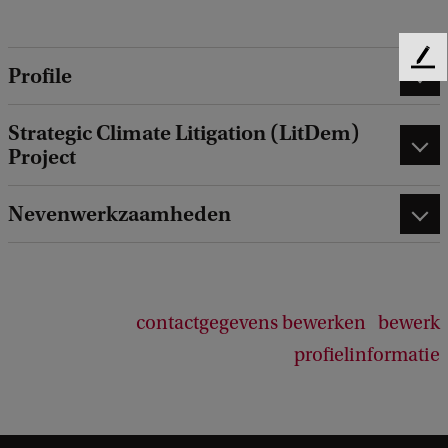
F
Profile
e
e
Strategic Climate Litigation (LitDem)
d
Project
b
a
c
Nevenwerkzaamheden
k
contactgegevens bewerken
bewerk
profielinformatie