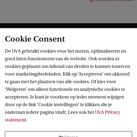
Cookie Consent
De UvA gebruikt cookies voor het meten, optimaliseren en
goed laten functioneren van de website. Ook worden er
cookies geplaatst om inhoud van derden te kunnen tonen en
Informatie voor
voor marketingdoeleinden. Klik op ‘Accepteren’ om akkoord
te gaan met het plaatsen van alle cookies. Of kies voor
Bachelorstudiekiezers
Direct naar
‘Weigeren’ om alleen functionele en analytische cookies te
Masterstudiekiezers
accepteren. Je kunt je voorkeur op ieder moment wijzigen
UvA-studenten
Webmail
door op de link ‘Cookie instellingen’ te klikken die je
Contact
Medewerkers
onderaan iedere pagina vindt. Lees ook het
UvA Privacy
Bibliotheek
statement
.
Journalisten
Vacatures
Contact en locaties
Alumni
Huisstijl
UvA op social media