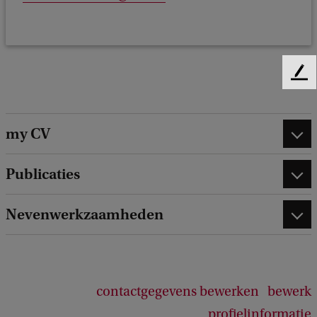
F
e
e
d
my CV
b
a
Publicaties
c
k
Nevenwerkzaamheden
contactgegevens bewerken
bewerk
profielinformatie