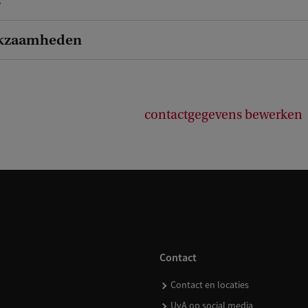
s
kzaamheden
contactgegevens bewerken
Contact
Contact en locaties
UvA op social media