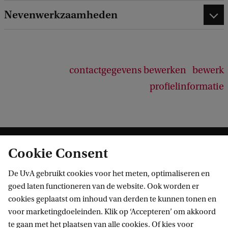
e
Nevenwerkzaamheden
d
b
a
c
k
contactgegevens bewerken
bewerk
profielinformatie
Cookie Consent
De UvA gebruikt cookies voor het meten, optimaliseren en
goed laten functioneren van de website. Ook worden er
cookies geplaatst om inhoud van derden te kunnen tonen en
Informatie voor
voor marketingdoeleinden. Klik op ‘Accepteren’ om akkoord
te gaan met het plaatsen van alle cookies. Of kies voor