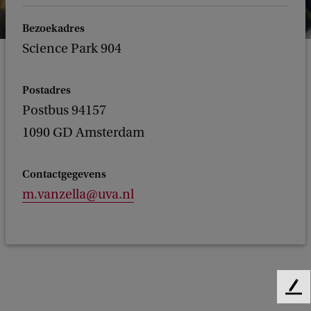
Bezoekadres
Science Park 904
Postadres
Postbus 94157
1090 GD Amsterdam
Contactgegevens
m.vanzella@uva.nl
F
e