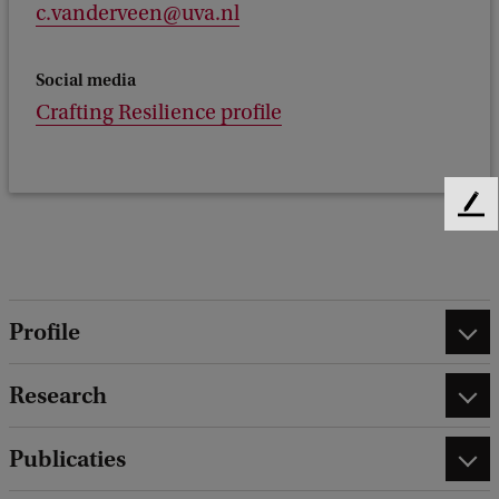
c.vanderveen@uva.nl
Social media
Crafting Resilience profile
F
e
e
d
b
Profile
a
c
k
Research
Publicaties