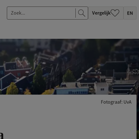
Z
Vergelijk
o
e
k
.
.
.
Fotograaf: UvA
a