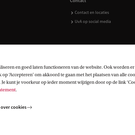
Contact
Contact en locaties
UvA op social media
kopen
liseren en goed laten functioneren van de website. Ook worden er
op ‘Accepteren’ om akkoord te gaan met het plaatsen van alle cook
 Je kunt je voorkeur op ieder moment wijzigen door op de link ‘Cook
tatement
.
 over cookies