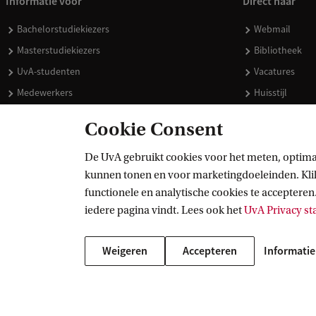
Informatie voor
Direct naar
Bachelorstudiekiezers
Webmail
Masterstudiekiezers
Bibliotheek
UvA-studenten
Vacatures
Medewerkers
Huisstijl
Journalisten
Doneren
Cookie Consent
Alumni
Merchandise 
Schooldecanen en vakdocenten
De UvA gebruikt cookies voor het meten, optima
kunnen tonen en voor marketingdoeleinden. Klik 
Werkgevers
functionele en analytische cookies te accepteren.
Externen
iedere pagina vindt. Lees ook het
UvA Privacy s
Weigeren
Accepteren
Informatie
Copyright UvA 2026
Over deze site
Privacy
Cookie instellingen