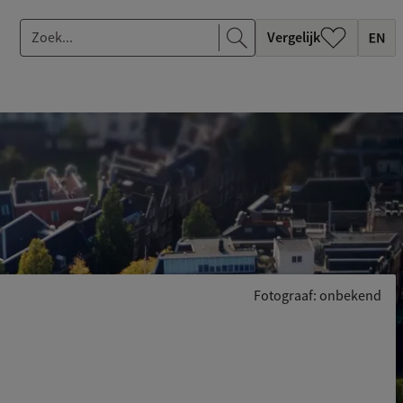
Z
Vergelijk
o
e
k
.
.
.
Fotograaf: onbekend