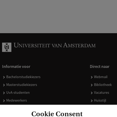
Informatie voor
Direct naar
Bachelorstudiekiezers
Webmail
Masterstudiekiezers
Bibliotheek
UvA-studenten
Vacatures
Medewerkers
Huisstijl
Journalisten
Doneren
Cookie Consent
Alumni
Merchandise 