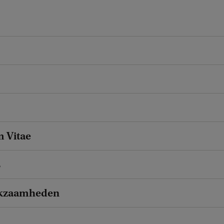
 Vitae
s
kzaamheden