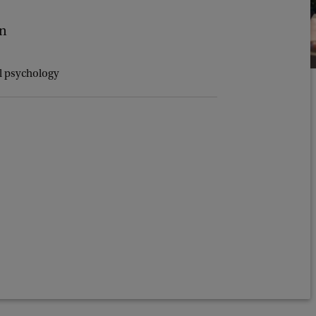
en
al psychology