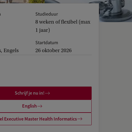
n
Studieduur
8 weken of flexibel (max
1 jaar)
Startdatum
, Engels
26 oktober 2026
Schrijf je nu in!
English
l Executive Master Health Informatics