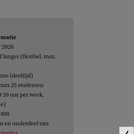
rmatie
 2026
 langer (flexibel, max.
ine (deeltijd)
max 25 studenten
t 20 uur per week,
ie)
.400
aat en onderdeel van
rmatics