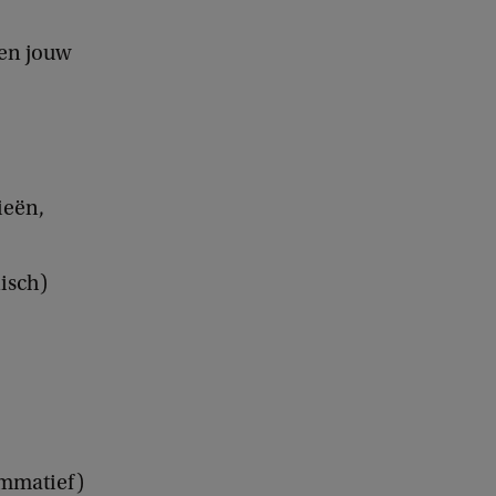
nen jouw
ieën,
nisch)
ummatief)