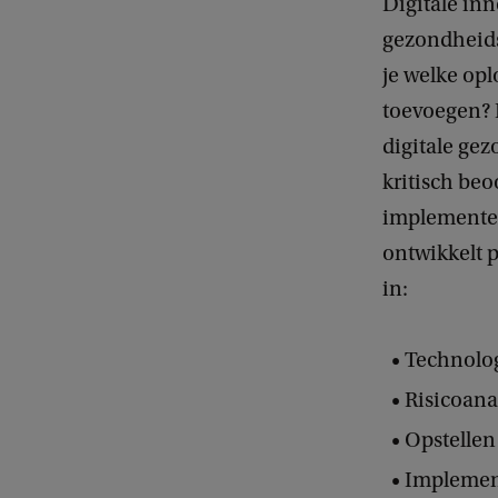
Digitale in
gezondheids
je welke op
toevoegen? I
digitale ge
kritisch beo
implementer
ontwikkelt 
in:
Technolog
Risicoana
Opstellen
Implemen