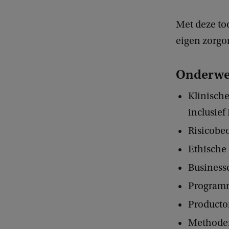
Met deze too
eigen zorgor
Onderwe
Klinisch
inclusief
Risicobeo
Ethische 
Business
Programm
Producto
Methoden 