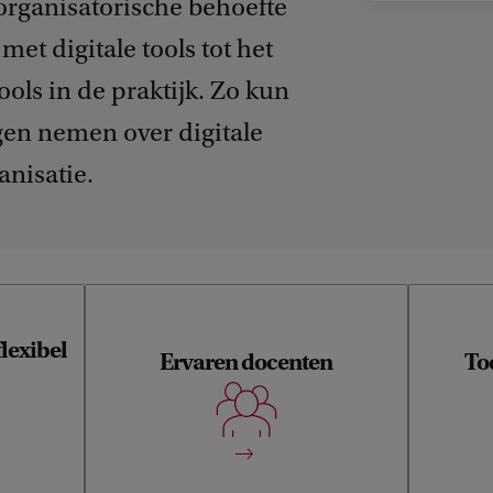
 organisatorische behoefte
et digitale tools tot het
ols in de praktijk. Zo kun
en nemen over digitale
anisatie.
dietempo -
lexibel
Ervaren docenten
To
pbouw met
- Gepromoveerd - Ervaring met
e colleges
onderwijs Medische Informatiekunde -
Deelneme
d learning
BKO/SKO gecertificeerd, training voor
kennis
drachten -
online onderwijs - Inzet gastdocenten
oachen en
en domein deskundigen
 feedback