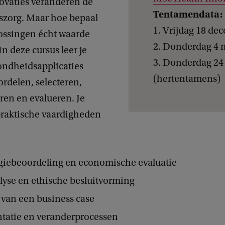
novaties veranderen de
Tentamendata:
zorg. Maar hoe bepaal
1. Vrijdag 18 de
lossingen écht waarde
2. Donderdag 4 
n deze cursus leer je
3. Donderdag 24 
zondheidsapplicaties
(hertentamens)
ordelen, selecteren,
en en evalueren. Je
praktische vaardigheden
iebeoordeling en economische evaluatie
lyse en ethische besluitvorming
 van een business case
tatie en veranderprocessen