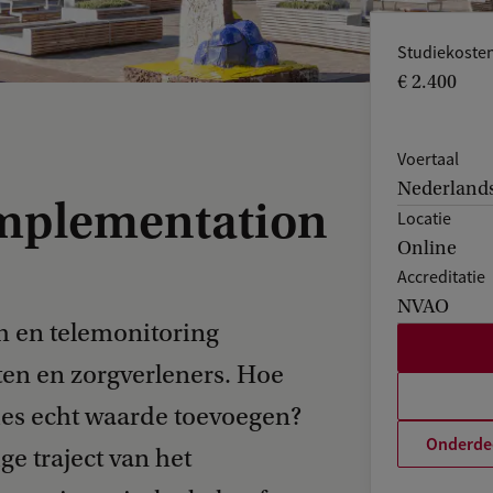
Studiekoste
€ 2.400
Voertaal
Nederlands
Implementation
Locatie
Online
Accreditatie
NVAO
th en telemonitoring
ten en zorgverleners. Hoe
ties echt waarde toevoegen?
Onderdee
ige traject van het