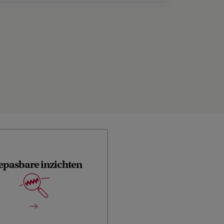
epasbare inzichten
rs waarderen de verdiepende
 en de directe toepassing in de
eigen praktijk.