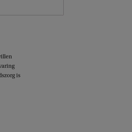
illen
varing
szorg is