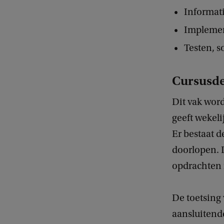
Informat
Implemen
Testen, s
Cursusde
Dit vak wor
geeft wekeli
Er bestaat 
doorlopen. 
opdrachten 
De toetsing 
aansluitend