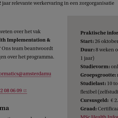
 jaar relevante werkervaring in een zorgorganisatie
weten over het vak
Praktische info
lth
Implementation &
Start:
26 oktober
? Ons team beantwoordt
Duur:
8 weken of
agen over het programma.
1 jaar)
Studievorm:
onl
formatics@amsterdamu
Groepsgrootte:
Studielast:
10 to
82 08 06 09
flexibel (zelfstud
Cursusgeld:
€ 2
mma
Graad:
Certific
MSc Health Info