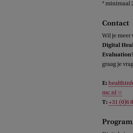
* minimaal 2
Contact
Wil je meer 
Digital Hea
Evaluation
graag je vr
E:
healthin
mc.nl
T:
+31 (0)6 
Progra