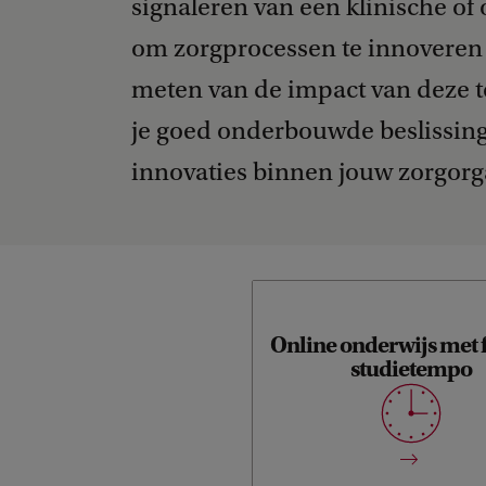
signaleren van een klinische of
om zorgprocessen te innoveren m
meten van de impact van deze to
je goed onderbouwde beslissing
innovaties binnen jouw zorgorg
- Je bepaalt je eigen stu
Online onderwijs met f
Gestructureerde o
studietempo
duidelijke deadlines - Onlin
en expert sessies - Case-base
- Discussiefora en op
Docenten modereren, c
geven