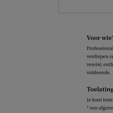
Voor wie
Professional
verdiepen e
vereist; ent
voldoende.
Toelatin
Je kunt ins
* een afger