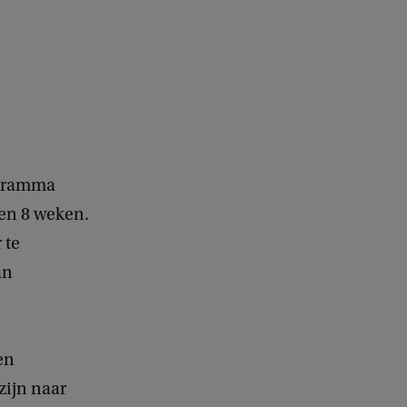
ogramma
nen 8 weken.
 te
an
en
zijn naar